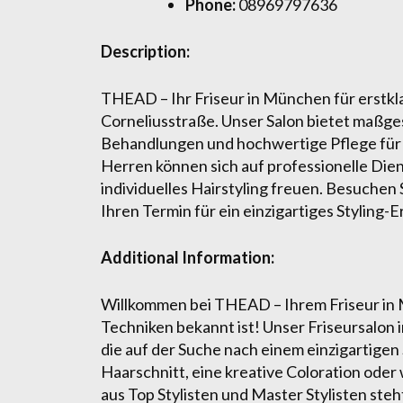
Phone:
08969797636
Description:
THEAD – Ihr Friseur in München für erstkl
Corneliusstraße. Unser Salon bietet maßge
Behandlungen und hochwertige Pflege für
Herren können sich auf professionelle Di
individuelles Hairstyling freuen. Besuchen
Ihren Termin für ein einzigartiges Styling-E
Additional Information:
Willkommen bei THEAD – Ihrem Friseur in M
Techniken bekannt ist! Unser Friseursalon in
die auf der Suche nach einem einzigartigen S
Haarschnitt, eine kreative Coloration od
aus Top Stylisten und Master Stylisten steh