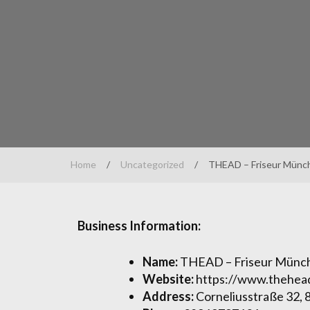
Home
/
Uncategorized
/
THEAD – Friseur Münc
Business Information:
Name:
THEAD – Friseur Münch
Website:
https://www.thehead
Address:
Corneliusstraße 32,