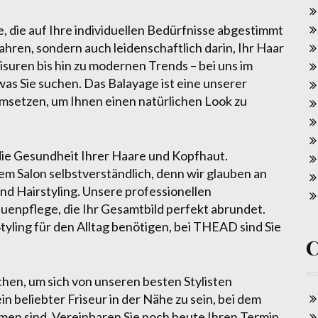
 die auf Ihre individuellen Bedürfnisse abgestimmt
fahren, sondern auch leidenschaftlich darin, Ihr Haar
isuren bis hin zu modernen Trends – bei uns im
was Sie suchen. Das Balayage ist eine unserer
 umsetzen, um Ihnen einen natürlichen Look zu
ie Gesundheit Ihrer Haare und Kopfhaut.
m Salon selbstverständlich, denn wir glauben an
d Hairstyling. Unsere professionellen
enpflege, die Ihr Gesamtbild perfekt abrundet.
Styling für den Alltag benötigen, bei THEAD sind Sie
hen, um sich von unseren besten Stylisten
 ein beliebter Friseur in der Nähe zu sein, bei dem
n sind. Vereinbaren Sie noch heute Ihren Termin