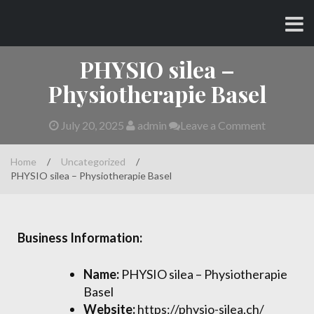
Skip
CHARLES AND AMY
to
content
PHYSIO silea –
Physiotherapie Basel
July 20, 2025
admin
Leave a Comment
Home
/
Uncategorized
/
PHYSIO silea – Physiotherapie Basel
Business Information:
Name:
PHYSIO silea – Physiotherapie
Basel
Website:
https://physio-silea.ch/