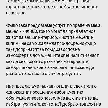
техника, в комбинация с HEPA филтрация,
гарантира, че всяко кътче ще бъде почистено и
освежено.
Също така предлагаме услуги по пране на мека
мебел и килими, които могат да придадат нов
живот на вашия интериор. Чистите мебели и
килими не само изглеждат по-добре, но също
така допринасят за по-здравословна
атмосфера в дома. Нашите специалисти знаят
как да се справят с различни материали и
замърсявания, което означава, че можете да
разчитате на нас за отличен резултат.
Ние предлагаме гъвкави опции, включително
еднократни посещения и абонаментно
обслужване, което позволява на клиентите да
избират услугите, които най-добре отговарят на