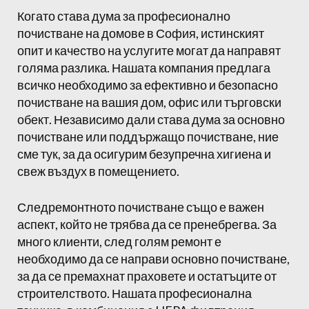
Когато става дума за професионално
почистване на домове в София, истинският
опит и качество на услугите могат да направят
голяма разлика. Нашата компания предлага
всичко необходимо за ефективно и безопасно
почистване на вашия дом, офис или търговски
обект. Независимо дали става дума за основно
почистване или поддържащо почистване, ние
сме тук, за да осигурим безупречна хигиена и
свеж въздух в помещението.
Следремонтното почистване също е важен
аспект, който не трябва да се пренебрегва. За
много клиенти, след голям ремонт е
необходимо да се направи основно почистване,
за да се премахнат праховете и остатъците от
строителството. Нашата професионална