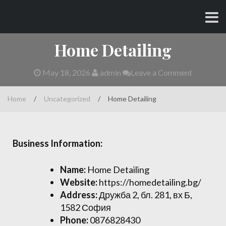
Skip
CHARLES AND AMY
to
content
Home Detailing
May 18, 2026
admin
Leave a Comment
Home
/
Uncategorized
/
Home Detailing
Business Information:
Name:
Home Detailing
Website:
https://homedetailing.bg/
Address:
Дружба 2, бл. 281, вх Б,
1582 София
Phone:
0876828430